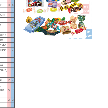
ик
5
5
1
2
 в/ш
1
1
1
1
,
1
1
фера
1
нка
1
ечье
1
1
мягк.
1
2
1
ка
1
1
ёнка,
1
ми
2
2
,
re,
9
12
2
2
1
1