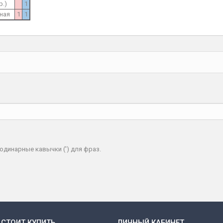
р.)
1
ная
1
1
одинарные кавычки (') для фраз.
 СТОИТ КУПИТЬ
ЛИЧНЫЙ КАБИНЕТ