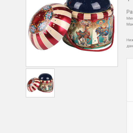
Ра
Мин
Мак
Ни
дан