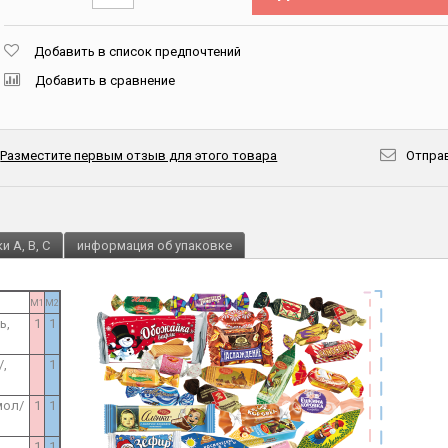
Добавить в список предпочтений
Добавить в сравнение
Разместите первым отзыв для этого товара
Отправ
и A, B, C
информация об упаковке
M1
M2
ь,
1
1
/,
1
мол/
1
1
1
1