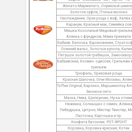
Желато-Мармелато, Очумелый шмел
Золотое суфле, Птичье молоко
Наслаждение, Орех.роща с ваф, Халва
Каракум, Красный мак, Семейка сов
Мишка Косолапый Медовый грильяж
Аленка с фундуком, Мама приехала
Бабаев. Белочка, Вдохновение, Стратос
Осенний вальс, Золотые купола, Кали
Петушок золотой гребешок, Замосквор
Бабаевские, Космич. одиссея, Грильяжн.
грильяж
Трюфель, Ореховая роща
Красная Шапочка, Огни Москвы, Алён
Toffee Original, Барокко, Маршмеллоу Ал
Звонкое лето
Маска, Нива, Щелкунчик, Ну-ка отни
Неженка, Солнышко с семеч, Алёнка
Лебедушка, Цитрон, Мистер Твистер, Mo
Ласточка, Картошка и пр.
Конфета батончик РОТ-ФРОНТ
Коровка, Коровка ирисная, Котик