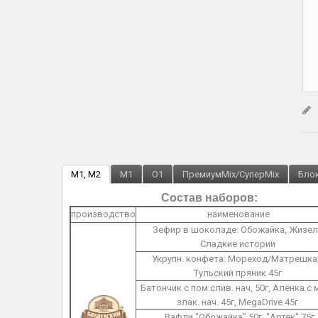
M1, M2
M1
O1
ПремиумMix/СуперMix
Блок
Состав наборов:
производство
наименование
Зефир в шоколаде: Обожайка, Жизел
Сладкие истории
Укрупн. конфета: Мореход/Матрешка
Тульский пряник 45г
Батончик с пом.слив. нач, 50г, Алёнка с 
злак. нач. 45г, MegaDrive 45г
Вафли "Обожайка" 50г, "Артек" 75г