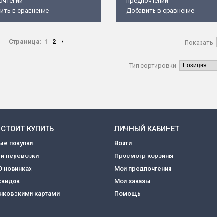
очтений
предпочтений
ить в сравнение
Добавить в сравнение
Страница:
1
2
Показать
Тип сортировки
 СТОИТ КУПИТЬ
ЛИЧНЫЙ КАБИНЕТ
ые покупки
Войти
 и перевозки
Просмотр корзины
О новинках
Мои предпочтения
скидок
Мои заказы
анковскими картами
Помощь