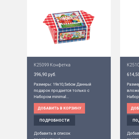
К25099 Конфетка
К2510
396,90 руб.
614,5
Размеры: 19х10,5х6см Данный
Разме
подарок продается только с
вложе
Набором minimal...
Набор 
ДОБАВИТЬ В КОРЗИНУ
ДОБ
ПОДРОБНОСТИ
ПО
Добавить в список
Добав