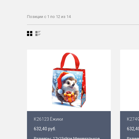
Позиции с 1 по 12 из 14
К26123 Ёжики
К2749
632,40 руб.
632,4
Размеры: 17х15х9см Минимальное
Разме