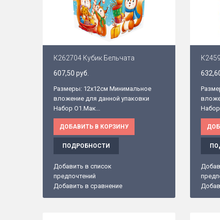
К262704 Кубик Бельчата
К2459
607,50 руб.
632,6
Размеры: 12х12см Минимальное
Разме
вложение для данной упаковки
вложе
Набор O1.Мак...
Набор 
ДОБАВИТЬ В КОРЗИНУ
ДОБ
ПОДРОБНОСТИ
ПО
Добавить в список
Добав
предпочтений
предп
Добавить в сравнение
Добав