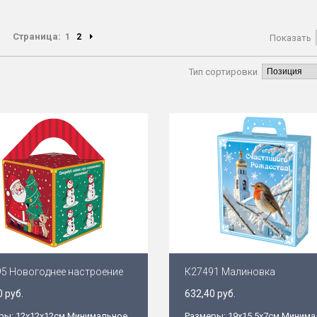
Страница:
1
2
Показать
Тип сортировки
5 Новогоднее настроение
К27491 Малиновка
0 руб.
632,40 руб.
ры: 12х12х12см Минимальное
Размеры: 19х15,5х7см Миним