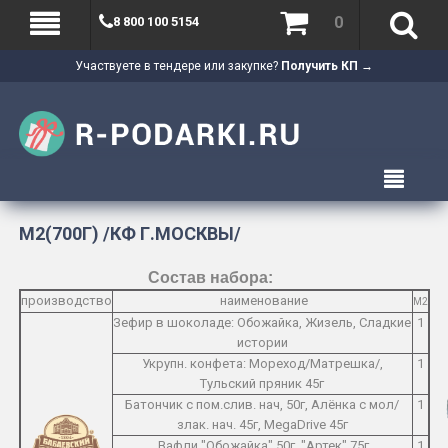
0
8 800 100 5154
Участвуете в тендере или закупке?
Получить КП →
M2(700Г) /КФ Г.МОСКВЫ/
Состав набора:
производство
наименование
M2
Зефир в шоколаде: Обожайка, Жизель, Сладкие
1
истории
Укрупн. конфета: Мореход/Матрешка/,
1
Тульский пряник 45г
Батончик с пом.слив. нач, 50г, Алёнка с мол/
1
злак. нач. 45г, MegaDrive 45г
Вафли "Обожайка" 50г, "Артек" 75г
1