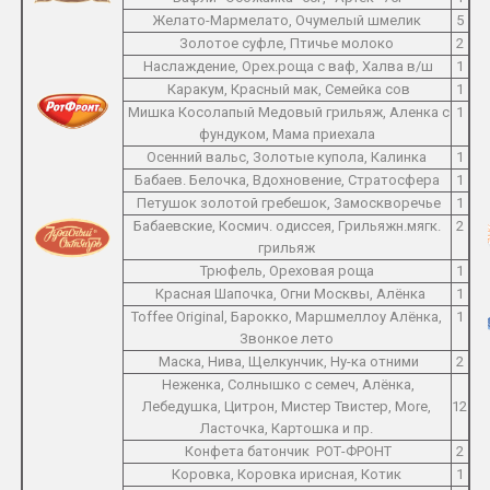
Желато-Мармелато, Очумелый шмелик
5
Золотое суфле, Птичье молоко
2
Наслаждение, Орех.роща с ваф, Халва в/ш
1
Каракум, Красный мак, Семейка сов
1
Мишка Косолапый Медовый грильяж, Аленка с
1
фундуком, Мама приехала
Осенний вальс, Золотые купола, Калинка
1
Бабаев. Белочка, Вдохновение, Стратосфера
1
Петушок золотой гребешок, Замоскворечье
1
Бабаевские, Космич. одиссея, Грильяжн.мягк.
2
грильяж
Трюфель, Ореховая роща
1
Красная Шапочка, Огни Москвы, Алёнка
1
Toffee Original, Барокко, Маршмеллоу Алёнка,
1
Звонкое лето
Маска, Нива, Щелкунчик, Ну-ка отними
2
Неженка, Солнышко с семеч, Алёнка,
Лебедушка, Цитрон, Мистер Твистер, More,
12
Ласточка, Картошка и пр.
Конфета батончик РОТ-ФРОНТ
2
Коровка, Коровка ирисная, Котик
1