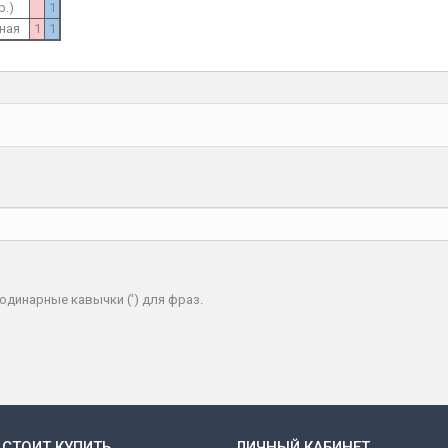
р.)
1
ная
1
1
одинарные кавычки (') для фраз.
 СТОИТ КУПИТЬ
ЛИЧНЫЙ КАБИНЕТ