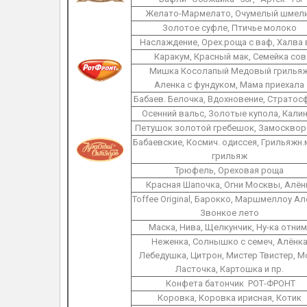
Желато-Мармелато, Очумелый шмел
Золотое суфле, Птичье молоко
Наслаждение, Орех.роща с ваф, Халва
Каракум, Красный мак, Семейка сов
Мишка Косолапый Медовый грильяж
Аленка с фундуком, Мама приехала
Бабаев. Белочка, Вдохновение, Стратос
Осенний вальс, Золотые купола, Кали
Петушок золотой гребешок, Замосквор
Бабаевские, Космич. одиссея, Грильяжн.
грильяж
Трюфель, Ореховая роща
Красная Шапочка, Огни Москвы, Алён
Toffee Original, Барокко, Маршмеллоу Ал
Звонкое лето
Маска, Нива, Щелкунчик, Ну-ка отни
Неженка, Солнышко с семеч, Алёнка
Лебедушка, Цитрон, Мистер Твистер, Mo
Ласточка, Картошка и пр.
Конфета батончик РОТ-ФРОНТ
Коровка, Коровка ирисная, Котик