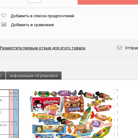
Добавить в список предпочтений
Добавить в сравнение
Разместите первым отзыв для этого товара
Отправ
C
информация об упаковке
M1
M2
ь,
1
1
/,
1
мол/
1
1
1
1