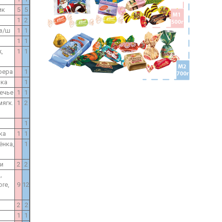
ик
5
5
1
2
 в/ш
1
1
1
1
,
1
1
фера
1
нка
1
ечье
1
1
мягк.
1
2
1
ка
1
1
ёнка,
1
ми
2
2
,
re,
9
12
2
2
1
1