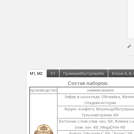
M1, M2
O1
ПремиумMix/СуперMix
Блоки A, B, 
Состав наборов:
производство
наименование
Зефир в шоколаде: Обожайка, Жизел
Сладкие истории
Укрупн. конфета: Мореход/Матрешка
Тульский пряник 45г
Батончик с пом.слив. нач, 50г, Алёнка с 
злак. нач. 45г, MegaDrive 45г
Вафли "Обожайка" 50г, "Артек" 75г