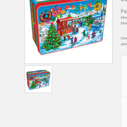
Ра
Мин
Мак
Ни
дан