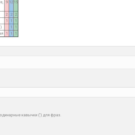
e,
9
12
15
2
2
2
1
1
1
)
1
1
ая
1
1
1
одинарные кавычки (') для фраз.