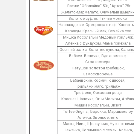
Вафли "Обожайка" 50г, "Артек" 75г
Желато-Мармелато, Очумелый шмели
Золотое суфле, Птичье молоко
Наслаждение, Орех.роща с ваф, Халва в
Каракум, Красный мак, Семейка сов
Мишка Косолапый Медовый грильяж,
Аленка с фундуком, Мама приехала
Осенний вальс, Золотые купола, Калин
Бабаев. Белочка, Вдохновение,
Стратосфера
Петушок золотой гребешок,
Замоскворечье
Бабаевские, Космич. одиссея,
Грильяжн.мягк. грильяж
Трюфель, Ореховая роща
Красная Шапочка, Огни Москвы, Алёнк
Мишка косолапый, Визит
Toffee Original, Барокко, Маршмеллоу
Алёнка, Звонкое лето
Маска, Нива, Щелкунчик, Ну-ка отними
Неженка, Солнышко с семеч, Алёнка,