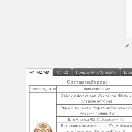
M1, M2, M3
O1, O2
ПремиумMix/СуперMix
Блок
Состав наборов:
производство
наименование
Зефир в шоколаде: Обожайка, Жизель
Сладкие истории
Укрупн. конфета: Мореход/Матрешка/,
Тульский пряник 45г
Ш-д Аленка 90г, Бабаевский 75г
Батончик с пом.слив. нач, 50г, Алёнка с
мол/злак. нач. 45г, MegaDrive 45г