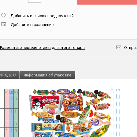
Добавить в список предпочтений
Добавить в сравнение
Разместите первым отзыв для этого товара
Отправ
и A, B, C
информация об упаковке
M1
M2
M3
,
1
1
1
1
1
1
1
1
1