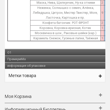
Маска, Нива, Щелкунчик, Ну-ка отними
2
2
Неженка, Солнышко с семеч, Алёнка,
Лебедушка, Цитрон, Мистер Твистер, More,
9
12
Ласточка, Картошка и пр.
Конфета батончик РОТ-ФРОНТ
2
2
Коровка, Коровка ирисная, Котик
1
1
Москвичка в шок., Раковые шейки (кар.)
1
Карамель Снежок, Гусиные лапки, Таёжная
1
1
O1
ПремиумMix
информация об упаковке
Метки товара
Моя Корзина
Информационный Бюллетень