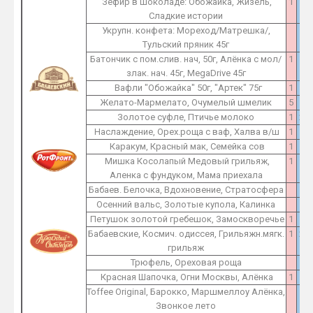
Зефир в шоколаде: Обожайка, Жизель,
1
1
Сладкие истории
Укрупн. конфета: Мореход/Матрешка/,
1
Тульский пряник 45г
Батончик с пом.слив. нач, 50г, Алёнка с мол/
1
1
злак. нач. 45г, MegaDrive 45г
Вафли "Обожайка" 50г, "Артек" 75г
1
1
Желато-Мармелато, Очумелый шмелик
5
5
Золотое суфле, Птичье молоко
1
2
Наслаждение, Орех.роща с ваф, Халва в/ш
1
1
Каракум, Красный мак, Семейка сов
1
1
Мишка Косолапый Медовый грильяж,
1
1
Аленка с фундуком, Мама приехала
Бабаев. Белочка, Вдохновение, Стратосфера
1
Осенний вальс, Золотые купола, Калинка
1
Петушок золотой гребешок, Замоскворечье
1
1
Бабаевские, Космич. одиссея, Грильяжн.мягк.
1
2
грильяж
Трюфель, Ореховая роща
1
Красная Шапочка, Огни Москвы, Алёнка
1
1
Toffee Original, Барокко, Маршмеллоу Алёнка,
1
Звонкое лето