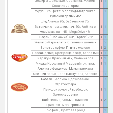
Зефир в шоколаде: Обожайка, Жизель,
1
1
1
Сладкие истории
Укрупн. конфета: Мореход/Матрешка/,
1
1
Тульский пряник 45г
Ш-д Аленка 90г, Бабаевский 75г
1
Батончик с пом.слив. нач, 50г, Алёнка с
1
1
1
мол/злак. нач. 45г, MegaDrive 45г
Вафли "Обожайка" 50г, "Артек" 75г
1
1
1
Желато-Мармелато, Очумелый шмелик
5
5
5
Золотое суфле, Птичье молоко
1
2
2
Наслаждение, Орех.роща с ваф, Халва в/ш
1
1
2
Каракум, Красный мак, Семейка сов
1
1
2
Мишка Косолапый Медовый грильяж,
1
1
2
Аленка с фундуком, Мама приехала
Осенний вальс, Золотые купола, Калинка
1
1
Бабаев. Белочка, Вдохновение,
1
1
Стратосфера
Петушок золотой гребешок,
1
1
2
Замоскворечье
Бабаевские, Космич. одиссея,
1
2
2
Грильяжн.мягк. грильяж
Трюфель, Ореховая роща
1
1