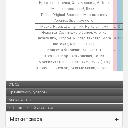
Красная Шапочка, Огни Москвы, Алёнка
1
1
2
Мишка косолапый, Визит
1
Toffee Original, Барокко, Маршмеллоу
1
2
Алёнка, Звонкое лето
Маска, Нива, Щелкунчик, Ну-ка отними
2
2
2
Неженка, Солнышко с семеч, Алёнка,
Лебедушка, Цитрон, Мистер Твистер, More,
9
12
15
Ласточка, Картошка и пр.
Конфета батончик РОТ-ФРОНТ
2
2
2
Коровка, Коровка ирисная, Котик
1
1
1
Москвичка в шок., Раковые шейки (кар.)
1
1
Карамель Снежок, Гусиные лапки, Таёжная
1
1
1
O1, O2
ПремиумMix/СуперMix
Блоки A, B, C
информация об упаковке
Метки товара