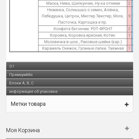
Маска, Нива, Щелкунчик, Ну-ка отними
2
2
Неженка, Солнышко с семеч, Алёнка,
Лебедушка, Цитрон, Мистер Твистер, More,
9
12
Ласточка, Картошка и пр.
Конфета батончик РОТ-ФРОНТ
2
2
Коровка, Коровка ирисная, Котик
1
1
Москвичка в шок., Раковые шейки (кар.)
1
Карамель Снежок, Гусиные лапки, Таёжная
1
1
O1
ПремиумMix
Блоки A, B, C
информация об упаковке
Метки товара
Моя Корзина