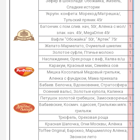
Зефир в шоколаде: Обожайка, Жизель,
1
1
Сладкие истории
Укрупн. конфета: Мореход/Матрешка/,
1
Тульский пряник 45г
Батончик с пом.слив. нач, 50г, Алёнка с мол/
1
1
злак. нач. 45г, MegaDrive 45г
Вафли "Обожайка" 50г, "Артек" 75г
1
1
Желато-Мармелато, Очумелый шмелик
5
5
Золотое суфле, Птичье молоко
1
2
Наслаждение, Орех.роща с ваф, Халва в/ш
1
1
Каракум, Красный мак, Семейка сов
1
1
Мишка Косолапый Медовый грильяж,
1
1
Аленка с фундуком, Мама приехала
Бабаев. Белочка, Вдохновение, Стратосфера
1
Осенний вальс, Золотые купола, Калинка
1
Петушок золотой гребешок, Замоскворечье
1
1
Бабаевские, Космич. одиссея, Грильяжн.мягк.
1
2
грильяж
Трюфель, Ореховая роща
1
Красная Шапочка, Огни Москвы, Алёнка
1
1
Toffee Original, Барокко, Маршмеллоу Алёнка,
1
Звонкое лето