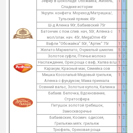
Зефир в шоколаде: Обожайка, Жизель,
1
1
1
Сладкие истории
Укрупн. конфета: Мореход/Матрешка/,
1
1
Тульский пряник 45г
Ш-д Аленка 90г, Бабаевский 75г
1
Батончик с пом.слив. нач, 50г, Алёнка с
1
1
1
мол/злак. нач. 45г, MegaDrive 45г
Вафли "Обожайка" 50г, "Артек" 75г
1
1
1
Желато-Мармелато, Очумелый шмелик
5
5
5
Золотое суфле, Птичье молоко
1
2
2
Наслаждение, Орех.роща с ваф, Халва в/ш
1
1
2
Каракум, Красный мак, Семейка сов
1
1
2
Мишка Косолапый Медовый грильяж,
1
1
2
Аленка с фундуком, Мама приехала
Осенний вальс, Золотые купола, Калинка
1
1
Бабаев. Белочка, Вдохновение,
1
1
Стратосфера
Петушок золотой гребешок,
1
1
2
Замоскворечье
Бабаевские, Космич. одиссея,
1
2
2
Грильяжн.мягк. грильяж
Трюфель, Ореховая роща
1
1