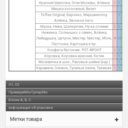
Красная Шапочка, Огни Москвы, Алёнка
1
1
2
Мишка косолапый, Визит
1
Toffee Original, Барокко, Маршмеллоу
1
2
Алёнка, Звонкое лето
Маска, Нива, Щелкунчик, Ну-ка отними
2
2
2
Неженка, Солнышко с семеч, Алёнка,
Лебедушка, Цитрон, Мистер Твистер, More,
9
12
15
Ласточка, Картошка и пр.
Конфета батончик РОТ-ФРОНТ
2
2
2
Коровка, Коровка ирисная, Котик
1
1
1
Москвичка в шок., Раковые шейки (кар.)
1
1
Карамель Снежок, Гусиные лапки, Таёжная
1
1
1
O1, O2
ПремиумMix/СуперMix
Блоки A, B, C
информация об упаковке
Метки товара