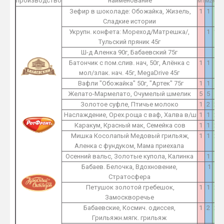
производство
наименование
M1
M2
M3
Зефир в шоколаде: Обожайка, Жизель,
1
1
1
Сладкие истории
Укрупн. конфета: Мореход/Матрешка/,
1
1
Тульский пряник 45г
Ш-д Аленка 90г, Бабаевский 75г
1
Батончик с пом.слив. нач, 50г, Алёнка с
1
1
1
мол/злак. нач. 45г, MegaDrive 45г
Вафли "Обожайка" 50г, "Артек" 75г
1
1
1
Желато-Мармелато, Очумелый шмелик
5
5
5
Золотое суфле, Птичье молоко
1
2
2
Наслаждение, Орех.роща с ваф, Халва в/ш
1
1
2
Каракум, Красный мак, Семейка сов
1
1
2
Мишка Косолапый Медовый грильяж,
1
1
2
Аленка с фундуком, Мама приехала
Осенний вальс, Золотые купола, Калинка
1
1
Бабаев. Белочка, Вдохновение,
1
1
Стратосфера
Петушок золотой гребешок,
1
1
2
Замоскворечье
Бабаевские, Космич. одиссея,
1
2
2
Грильяжн.мягк. грильяж