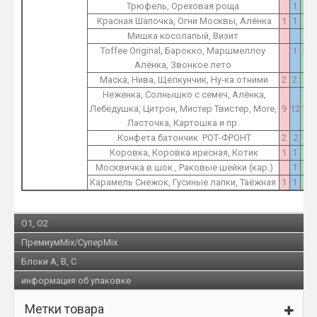
Трюфель, Ореховая роща
1
1
Красная Шапочка, Огни Москвы, Алёнка
1
1
2
Мишка косолапый, Визит
1
Toffee Original, Барокко, Маршмеллоу
1
2
Алёнка, Звонкое лето
Маска, Нива, Щелкунчик, Ну-ка отними
2
2
2
Неженка, Солнышко с семеч, Алёнка,
Лебедушка, Цитрон, Мистер Твистер, More,
9
12
15
Ласточка, Картошка и пр.
Конфета батончик РОТ-ФРОНТ
2
2
2
Коровка, Коровка ирисная, Котик
1
1
1
Москвичка в шок., Раковые шейки (кар.)
1
1
Карамель Снежок, Гусиные лапки, Таёжная
1
1
1
O1, O2
ПремиумMix/СуперMix
Блоки A, B, C
информация об упаковке
Метки товара