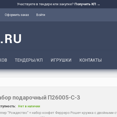
Участвуете в тендере или закупке?
Получить КП →
Оформить заказ
Войти
КОВ
ТЕНДЕРЫ/КП
ИГРУШКИ
КОНТАКТЫ
абор подарочный П26005-С-3
тупность:
Нет в наличии
пер "Рождество" + набор конфет Ферреро Роше+ кружка с двойными с