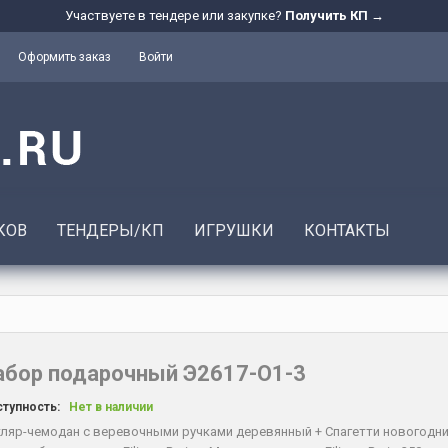
Участвуете в тендере или закупке?
Получить КП →
Оформить заказ
Войти
КОВ
ТЕНДЕРЫ/КП
ИГРУШКИ
КОНТАКТЫ
абор подарочный Э2617-О1-3
тупность:
Нет в наличии
ляр-чемодан с веревочными ручками деревянный + Спагетти новогодние 