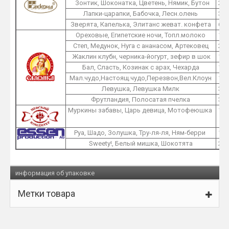
Зонтик, Шоконатка, Цветень, Нямик, Бутон
2
Лапки-царапки, Бабочка, Лесн.олень
3
Зверята, Капелька, Элитанс жеват. конфета
6
Ореховые, Египетские ночи, Топл.молоко
1
Степ, Медунок, Нуга с ананасом, Артековец
2
Жаклин клубн, черника-йогурт, зефир в шок
1
Бал, Сласть, Козинак с арах, Чехарда
1
Мал.чудо,Настоящ.чудо,Перезвон,Вел.Клоун
1
Левушка, Левушка Милк
3
Фрутландия, Полосатая пчелка
3
Муркины забавы, Царь девица, Мотофеюшка
1
Руа, Шадо, Золушка, Тру-ля-ля, Ням-берри
1
Sweety!, Белый мишка, Шокотята
2
информация об упаковке
Метки товара