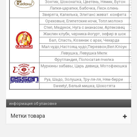
Зонтик, Шоконатка, Цветень, Нямик, Бутон
2
Лапки-царапки, Бабочка, Лесн.олень
3
Зверята, Капелька, Элитанс жеват. конфета
6
Ореховые, Египетские ночи, Топл.молоко
1
Степ, Медунок, Нуга с ананасом, Артековец
2
Жаклин клубн, черника-йогурт, зефир в шок
1
Бал, Сласть, Козинак с арах, Чехарда
1
Мал.чудо,Настоящ.чудо,Перезвон,Вел.Клоун
1
Левушка, Левушка Милк
3
Фрутландия, Полосатая пчелка
3
Муркины забавы, Царь девица, Мотофеюшка
1
Руа, Шадо, Золушка, Тру-ля-ля, Ням-берри
1
Sweety!, Белый мишка, Шокотята
2
информация об упаковке
Метки товара