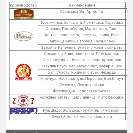
производство
наименование
O1
Обожайка 50г, Артек 75г
1
Тортимилка, Бонифати, Ломтишка, Картошка
1
Орешка, Пломбирок, Мартелетто, Трио
2
Зонтик, Шоконатка, Цветень, Нямик, Бутон
2
Лапки-царапки, Бабочка, Лесн.олень
3
Зверята, Капелька, Элитанс жеват. конфета
6
Ореховые, Египетские ночи, Топл.молоко
1
Степ, Медунок, Нуга с ананасом, Артековец
2
Жаклин клубн, черника-йогурт, зефир в шок
1
Бал, Сласть, Козинак с арах, Чехарда
1
Мал.чудо,Настоящ.чудо,Перезвон,Вел.Клоун
1
Левушка, Левушка Милк
3
Фрутландия, Полосатая пчелка
3
Муркины забавы, Царь девица, Мотофеюшка
1
Руа, Шадо, Золушка, Тру-ля-ля, Ням-берри
1
Sweety!, Белый мишка, Шокотята
2