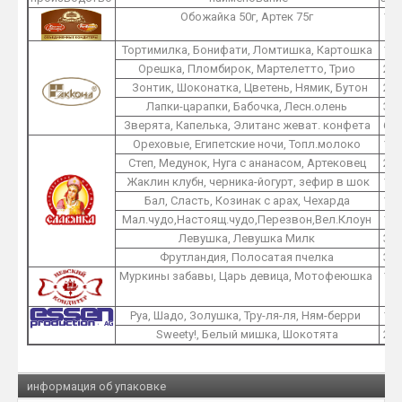
Обожайка 50г, Артек 75г
1
Тортимилка, Бонифати, Ломтишка, Картошка
1
Орешка, Пломбирок, Мартелетто, Трио
2
Зонтик, Шоконатка, Цветень, Нямик, Бутон
2
Лапки-царапки, Бабочка, Лесн.олень
3
Зверята, Капелька, Элитанс жеват. конфета
6
Ореховые, Египетские ночи, Топл.молоко
1
Степ, Медунок, Нуга с ананасом, Артековец
2
Жаклин клубн, черника-йогурт, зефир в шок
1
Бал, Сласть, Козинак с арах, Чехарда
1
Мал.чудо,Настоящ.чудо,Перезвон,Вел.Клоун
1
Левушка, Левушка Милк
3
Фрутландия, Полосатая пчелка
3
Муркины забавы, Царь девица, Мотофеюшка
1
Руа, Шадо, Золушка, Тру-ля-ля, Ням-берри
1
Sweety!, Белый мишка, Шокотята
2
информация об упаковке