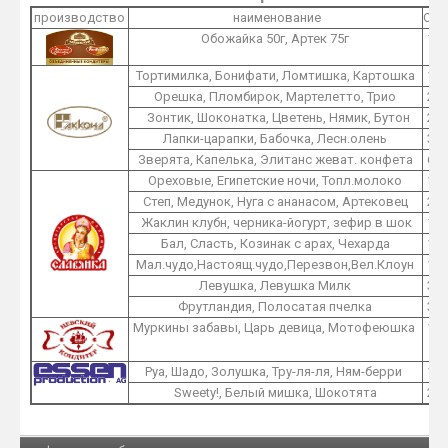
производство
наименование
O1
Обожайка 50г, Артек 75г
1
Тортимилка, Бонифати, Ломтишка, Картошка
1
Орешка, Пломбирок, Мартелетто, Трио
2
Зонтик, Шоконатка, Цветень, Нямик, Бутон
2
Лапки-царапки, Бабочка, Лесн.олень
3
Зверята, Капелька, Элитанс жеват. конфета
6
Ореховые, Египетские ночи, Топл.молоко
1
Степ, Медунок, Нуга с ананасом, Артековец
2
Жаклин клубн, черника-йогурт, зефир в шок
1
Бал, Сласть, Козинак с арах, Чехарда
1
Мал.чудо,Настоящ.чудо,Перезвон,Вел.Клоун
1
Левушка, Левушка Милк
3
Фрутландия, Полосатая пчелка
3
Муркины забавы, Царь девица, Мотофеюшка
1
Руа, Шадо, Золушка, Тру-ля-ля, Ням-берри
1
Sweety!, Белый мишка, Шокотята
2