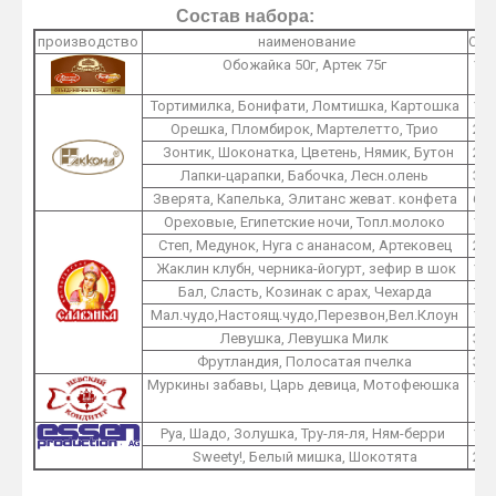
Состав набора:
производство
наименование
O1
Обожайка 50г, Артек 75г
1
Тортимилка, Бонифати, Ломтишка, Картошка
1
Орешка, Пломбирок, Мартелетто, Трио
2
Зонтик, Шоконатка, Цветень, Нямик, Бутон
2
Лапки-царапки, Бабочка, Лесн.олень
3
Зверята, Капелька, Элитанс жеват. конфета
6
Ореховые, Египетские ночи, Топл.молоко
1
Степ, Медунок, Нуга с ананасом, Артековец
2
Жаклин клубн, черника-йогурт, зефир в шок
1
Бал, Сласть, Козинак с арах, Чехарда
1
Мал.чудо,Настоящ.чудо,Перезвон,Вел.Клоун
1
Левушка, Левушка Милк
3
Фрутландия, Полосатая пчелка
3
Муркины забавы, Царь девица, Мотофеюшка
1
Руа, Шадо, Золушка, Тру-ля-ля, Ням-берри
1
Sweety!, Белый мишка, Шокотята
2