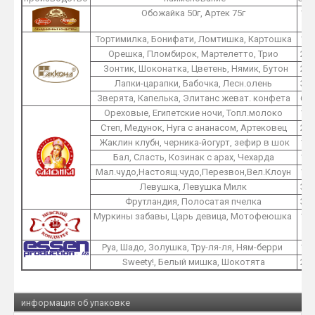
Обожайка 50г, Артек 75г
1
Тортимилка, Бонифати, Ломтишка, Картошка
1
Орешка, Пломбирок, Мартелетто, Трио
2
Зонтик, Шоконатка, Цветень, Нямик, Бутон
2
Лапки-царапки, Бабочка, Лесн.олень
3
Зверята, Капелька, Элитанс жеват. конфета
6
Ореховые, Египетские ночи, Топл.молоко
1
Степ, Медунок, Нуга с ананасом, Артековец
2
Жаклин клубн, черника-йогурт, зефир в шок
1
Бал, Сласть, Козинак с арах, Чехарда
1
Мал.чудо,Настоящ.чудо,Перезвон,Вел.Клоун
1
Левушка, Левушка Милк
3
Фрутландия, Полосатая пчелка
3
Муркины забавы, Царь девица, Мотофеюшка
1
Руа, Шадо, Золушка, Тру-ля-ля, Ням-берри
1
Sweety!, Белый мишка, Шокотята
2
информация об упаковке