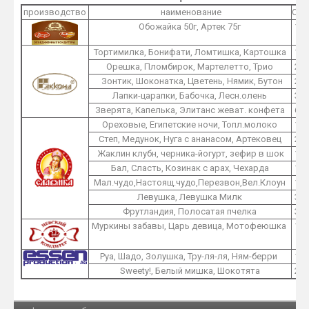
производство
наименование
O1
Обожайка 50г, Артек 75г
1
Тортимилка, Бонифати, Ломтишка, Картошка
1
Орешка, Пломбирок, Мартелетто, Трио
2
Зонтик, Шоконатка, Цветень, Нямик, Бутон
2
Лапки-царапки, Бабочка, Лесн.олень
3
Зверята, Капелька, Элитанс жеват. конфета
6
Ореховые, Египетские ночи, Топл.молоко
1
Степ, Медунок, Нуга с ананасом, Артековец
2
Жаклин клубн, черника-йогурт, зефир в шок
1
Бал, Сласть, Козинак с арах, Чехарда
1
Мал.чудо,Настоящ.чудо,Перезвон,Вел.Клоун
1
Левушка, Левушка Милк
3
Фрутландия, Полосатая пчелка
3
Муркины забавы, Царь девица, Мотофеюшка
1
Руа, Шадо, Золушка, Тру-ля-ля, Ням-берри
1
Sweety!, Белый мишка, Шокотята
2