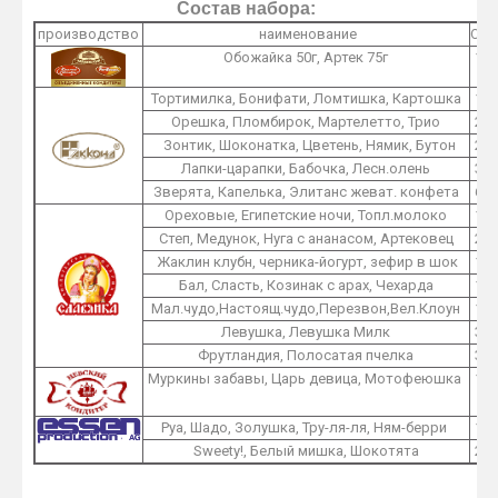
Состав набора:
производство
наименование
O1
Обожайка 50г, Артек 75г
1
Тортимилка, Бонифати, Ломтишка, Картошка
1
Орешка, Пломбирок, Мартелетто, Трио
2
Зонтик, Шоконатка, Цветень, Нямик, Бутон
2
Лапки-царапки, Бабочка, Лесн.олень
3
Зверята, Капелька, Элитанс жеват. конфета
6
Ореховые, Египетские ночи, Топл.молоко
1
Степ, Медунок, Нуга с ананасом, Артековец
2
Жаклин клубн, черника-йогурт, зефир в шок
1
Бал, Сласть, Козинак с арах, Чехарда
1
Мал.чудо,Настоящ.чудо,Перезвон,Вел.Клоун
1
Левушка, Левушка Милк
3
Фрутландия, Полосатая пчелка
3
Муркины забавы, Царь девица, Мотофеюшка
1
Руа, Шадо, Золушка, Тру-ля-ля, Ням-берри
1
Sweety!, Белый мишка, Шокотята
2