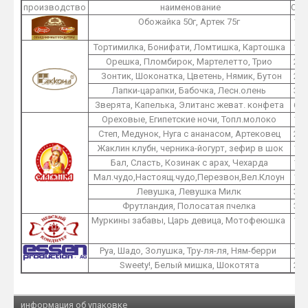
производство
наименование
O1
Обожайка 50г, Артек 75г
1
Тортимилка, Бонифати, Ломтишка, Картошка
1
Орешка, Пломбирок, Мартелетто, Трио
2
Зонтик, Шоконатка, Цветень, Нямик, Бутон
2
Лапки-царапки, Бабочка, Лесн.олень
3
Зверята, Капелька, Элитанс жеват. конфета
6
Ореховые, Египетские ночи, Топл.молоко
1
Степ, Медунок, Нуга с ананасом, Артековец
2
Жаклин клубн, черника-йогурт, зефир в шок
1
Бал, Сласть, Козинак с арах, Чехарда
1
Мал.чудо,Настоящ.чудо,Перезвон,Вел.Клоун
1
Левушка, Левушка Милк
3
Фрутландия, Полосатая пчелка
3
Муркины забавы, Царь девица, Мотофеюшка
1
Руа, Шадо, Золушка, Тру-ля-ля, Ням-берри
1
Sweety!, Белый мишка, Шокотята
2
информация об упаковке