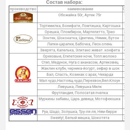
Состав набора:
производство
наименование
O1
Обожайка 50г, Артек 75г
1
Тортимилка, Бонифати, Ломтишка, Картошка
1
Орешка, Пломбирок, Мартелетто, Трио
2
Зонтик, Шоконатка, Цветень, Нямик, Бутон
2
Лапки-царапки, Бабочка, Лесн.олень
3
Зверята, Капелька, Элитанс жеват. конфета
6
Ореховые, Египетские ночи, Топл.молоко
1
Степ, Медунок, Нуга с ананасом, Артековец
2
Жаклин клубн, черника-йогурт, зефир в шок
1
Бал, Сласть, Козинак с арах, Чехарда
1
Мал.чудо,Настоящ.чудо,Перезвон,Вел.Клоун
1
Левушка, Левушка Милк
3
Фрутландия, Полосатая пчелка
3
Муркины забавы, Царь девица, Мотофеюшка
1
Руа, Шадо, Золушка, Тру-ля-ля, Ням-берри
1
Sweety!, Белый мишка, Шокотята
2