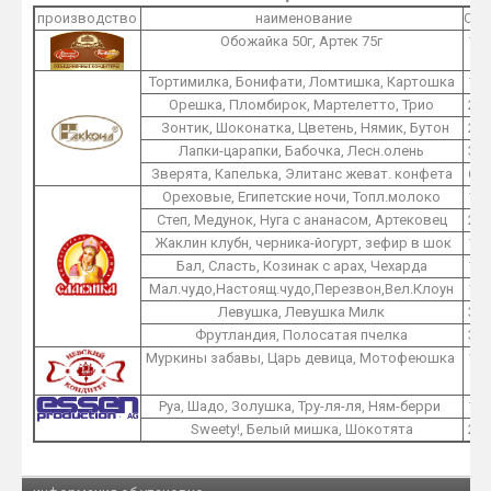
производство
наименование
O1
Обожайка 50г, Артек 75г
1
Тортимилка, Бонифати, Ломтишка, Картошка
1
Орешка, Пломбирок, Мартелетто, Трио
2
Зонтик, Шоконатка, Цветень, Нямик, Бутон
2
Лапки-царапки, Бабочка, Лесн.олень
3
Зверята, Капелька, Элитанс жеват. конфета
6
Ореховые, Египетские ночи, Топл.молоко
1
Степ, Медунок, Нуга с ананасом, Артековец
2
Жаклин клубн, черника-йогурт, зефир в шок
1
Бал, Сласть, Козинак с арах, Чехарда
1
Мал.чудо,Настоящ.чудо,Перезвон,Вел.Клоун
1
Левушка, Левушка Милк
3
Фрутландия, Полосатая пчелка
3
Муркины забавы, Царь девица, Мотофеюшка
1
Руа, Шадо, Золушка, Тру-ля-ля, Ням-берри
1
Sweety!, Белый мишка, Шокотята
2