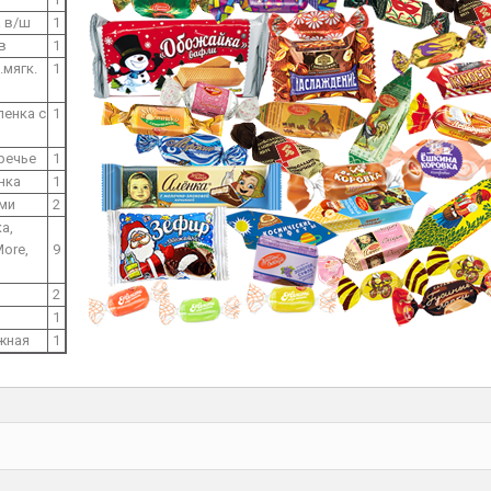
а в/ш
1
в
1
.мягк.
1
енка с
1
речье
1
нка
1
ими
2
а,
ore,
9
2
1
жная
1