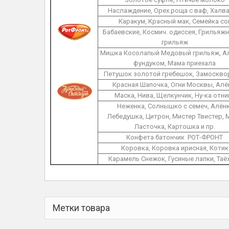
Наслаждение, Орех.роща с ваф, Халв
Каракум, Красный мак, Семейка со
Бабаевские, Космич. одиссея, Грильяжн
грильяж
Мишка Косолапый Медовый грильяж, Ал
фундуком, Мама приехала
Петушок золотой гребешок, Замоскво
Красная Шапочка, Огни Москвы, Алё
Маска, Нива, Щелкунчик, Ну-ка отн
Неженка, Солнышко с семеч, Алёнк
Лебедушка, Цитрон, Мистер Твистер, M
Ласточка, Картошка и пр.
Конфета батончик РОТ-ФРОНТ
Коровка, Коровка ирисная, Котик
Карамель Снежок, Гусиные лапки, Таё
Метки товара