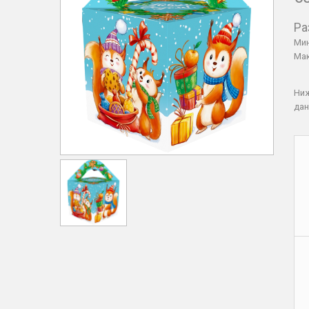
Ра
Мин
Мак
Ни
дан