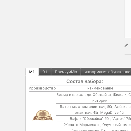
M1
O1
ПремиумMix
информация об упаковке
Состав набора:
производство
наименование
Зефир в шоколаде: Обожайка, Жизель, 
истории
Батончик с пом.слив. нач, 50г, Алёнка с
злак. нач. 45г, MegaDrive 45г
Вафли "Обожайка" 50г, "Артек" 75
Желато-Мармелато, Очумелый шме
Золотое суфле, Птичье молоко