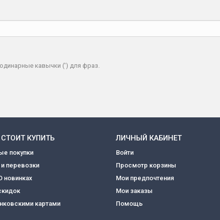
одинарные кавычки (') для фраз.
 СТОИТ КУПИТЬ
ЛИЧНЫЙ КАБИНЕТ
ые покупки
Войти
 и перевозки
Просмотр корзины
О новинках
Мои предпочтения
скидок
Мои заказы
анковскими картами
Помощь