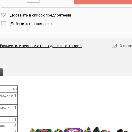
Добавить в список предпочтений
Добавить в сравнение
Разместите первым отзыв для этого товара
Отправ
M1
Сладкие
1
 мол/
1
г
1
лик
5
1