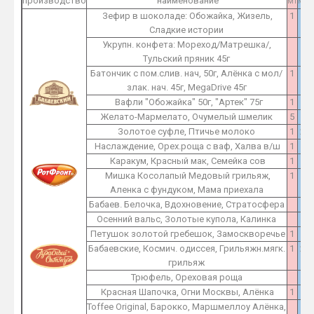
производство
наименование
M1
M2
Зефир в шоколаде: Обожайка, Жизель,
1
1
Сладкие истории
Укрупн. конфета: Мореход/Матрешка/,
1
Тульский пряник 45г
Батончик с пом.слив. нач, 50г, Алёнка с мол/
1
1
злак. нач. 45г, MegaDrive 45г
Вафли "Обожайка" 50г, "Артек" 75г
1
1
Желато-Мармелато, Очумелый шмелик
5
5
Золотое суфле, Птичье молоко
1
2
Наслаждение, Орех.роща с ваф, Халва в/ш
1
1
Каракум, Красный мак, Семейка сов
1
1
Мишка Косолапый Медовый грильяж,
1
1
Аленка с фундуком, Мама приехала
Бабаев. Белочка, Вдохновение, Стратосфера
1
Осенний вальс, Золотые купола, Калинка
1
Петушок золотой гребешок, Замоскворечье
1
1
Бабаевские, Космич. одиссея, Грильяжн.мягк.
1
2
грильяж
Трюфель, Ореховая роща
1
Красная Шапочка, Огни Москвы, Алёнка
1
1
Toffee Original, Барокко, Маршмеллоу Алёнка,
1