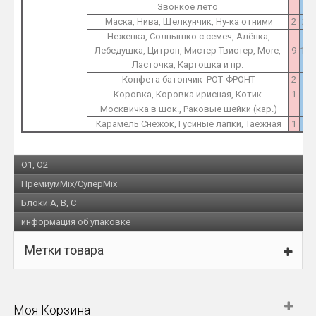
Звонкое лето
Маска, Нива, Щелкунчик, Ну-ка отними
2
2
Неженка, Солнышко с семеч, Алёнка,
Лебедушка, Цитрон, Мистер Твистер, More,
9
12
Ласточка, Картошка и пр.
Конфета батончик РОТ-ФРОНТ
2
2
Коровка, Коровка ирисная, Котик
1
1
Москвичка в шок., Раковые шейки (кар.)
1
Карамель Снежок, Гусиные лапки, Таёжная
1
1
O1, O2
ПремиумMix/СуперMix
Блоки A, B, C
информация об упаковке
Метки товара
Моя Корзина