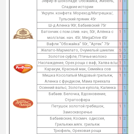
Зефир в шоколаде: Обожайка, Жизель,
1
1
1
Сладкие истории
Укрупн. конфета: Мореход/Матрешка/,
1
1
Тульский пряник 45г
Ш-д Аленка 90г, Бабаевский 75г
1
Батончик с пом.слив. нач, 50г, Алёнка с
1
1
1
мол/злак. нач. 45г, MegaDrive 45г
Вафли "Обожайка" 50г, "Артек" 75г
1
1
1
Желато-Мармелато, Очумелый шмелик
5
5
5
Золотое суфле, Птичье молоко
1
2
2
Наслаждение, Орех.роща с ваф, Халва в/ш
1
1
2
Каракум, Красный мак, Семейка сов
1
1
2
Мишка Косолапый Медовый грильяж,
1
1
2
Аленка с фундуком, Мама приехала
Осенний вальс, Золотые купола, Калинка
1
1
Бабаев. Белочка, Вдохновение,
1
1
Стратосфера
Петушок золотой гребешок,
1
1
2
Замоскворечье
Бабаевские, Космич. одиссея,
1
2
2
Грильяжн.мягк. грильяж
Трюфель, Ореховая роща
1
1