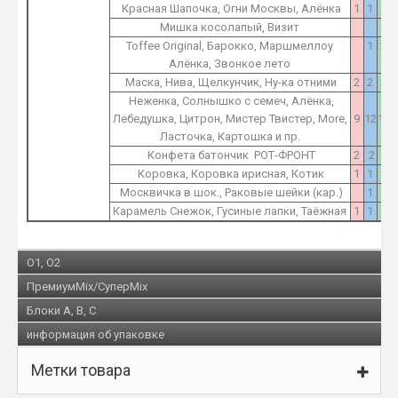
Красная Шапочка, Огни Москвы, Алёнка
1
1
2
Мишка косолапый, Визит
1
Toffee Original, Барокко, Маршмеллоу
1
2
Алёнка, Звонкое лето
Маска, Нива, Щелкунчик, Ну-ка отними
2
2
2
Неженка, Солнышко с семеч, Алёнка,
Лебедушка, Цитрон, Мистер Твистер, More,
9
12
15
Ласточка, Картошка и пр.
Конфета батончик РОТ-ФРОНТ
2
2
2
Коровка, Коровка ирисная, Котик
1
1
1
Москвичка в шок., Раковые шейки (кар.)
1
1
Карамель Снежок, Гусиные лапки, Таёжная
1
1
1
O1, O2
ПремиумMix/СуперMix
Блоки A, B, C
информация об упаковке
Метки товара