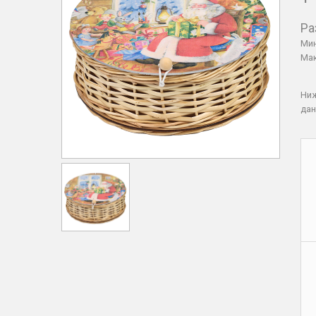
Ра
Мин
Мак
Ни
дан