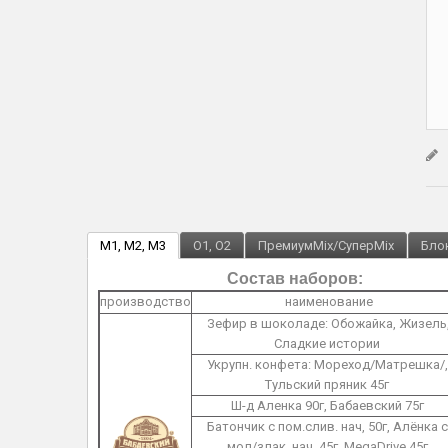
M1, M2, M3
O1, O2
ПремиумMix/СуперMix
Блок
Состав наборов:
производство
наименование
Зефир в шоколаде: Обожайка, Жизель
Сладкие истории
Укрупн. конфета: Мореход/Матрешка/,
Тульский пряник 45г
Ш-д Аленка 90г, Бабаевский 75г
Батончик с пом.слив. нач, 50г, Алёнка с
мол/злак. нач. 45г, MegaDrive 45г