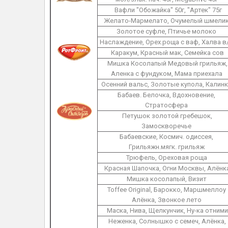
Вафли "Обожайка" 50г, "Артек" 75г
Желато-Мармелато, Очумелый шмели
Золотое суфле, Птичье молоко
Наслаждение, Орех.роща с ваф, Халва в
Каракум, Красный мак, Семейка сов
Мишка Косолапый Медовый грильяж,
Аленка с фундуком, Мама приехала
Осенний вальс, Золотые купола, Калин
Бабаев. Белочка, Вдохновение,
Стратосфера
Петушок золотой гребешок,
Замоскворечье
Бабаевские, Космич. одиссея,
Грильяжн.мягк. грильяж
Трюфель, Ореховая роща
Красная Шапочка, Огни Москвы, Алёнк
Мишка косолапый, Визит
Toffee Original, Барокко, Маршмеллоу
Алёнка, Звонкое лето
Маска, Нива, Щелкунчик, Ну-ка отними
Неженка, Солнышко с семеч, Алёнка,