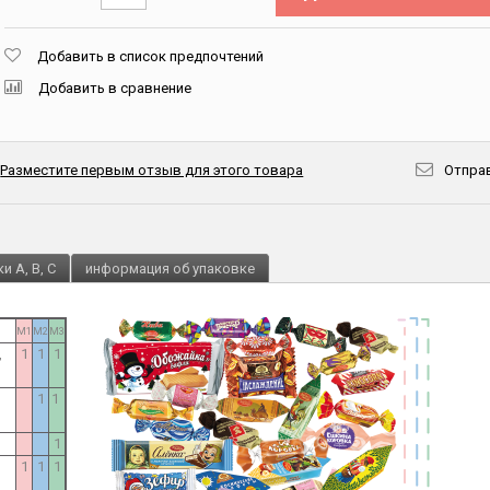
Добавить в список предпочтений
Добавить в сравнение
Разместите первым отзыв для этого товара
Отправ
и A, B, C
информация об упаковке
M1
M2
M3
,
1
1
1
1
1
1
1
1
1