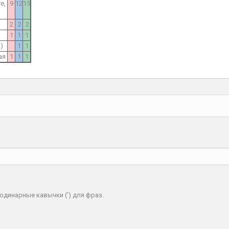
e,
9
12
15
2
2
2
1
1
1
)
1
1
ая
1
1
1
одинарные кавычки (') для фраз.