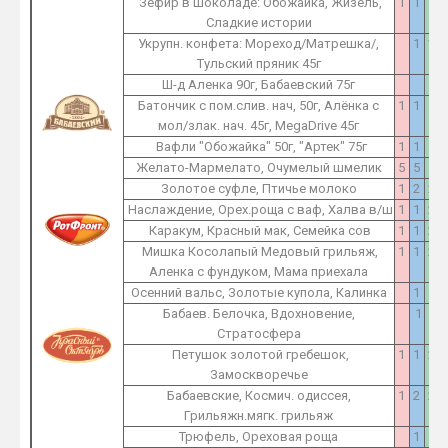
Зефир в шоколаде: Обожайка, Жизель,
1
1
1
Сладкие истории
Укрупн. конфета: Мореход/Матрешка/,
1
1
Тульский пряник 45г
Ш-д Аленка 90г, Бабаевский 75г
1
Батончик с пом.слив. нач, 50г, Алёнка с
1
1
1
мол/злак. нач. 45г, MegaDrive 45г
Вафли "Обожайка" 50г, "Артек" 75г
1
1
1
Желато-Мармелато, Очумелый шмелик
5
5
5
Золотое суфле, Птичье молоко
1
2
2
Наслаждение, Орех.роща с ваф, Халва в/ш
1
1
2
Каракум, Красный мак, Семейка сов
1
1
2
Мишка Косолапый Медовый грильяж,
1
1
2
Аленка с фундуком, Мама приехала
Осенний вальс, Золотые купола, Калинка
1
1
Бабаев. Белочка, Вдохновение,
1
1
Стратосфера
Петушок золотой гребешок,
1
1
2
Замоскворечье
Бабаевские, Космич. одиссея,
1
2
2
Грильяжн.мягк. грильяж
Трюфель, Ореховая роща
1
1