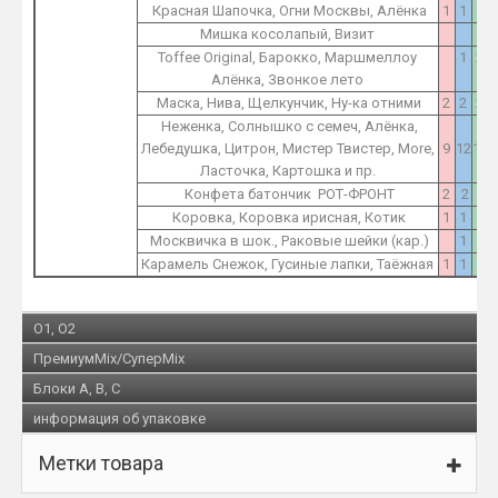
Красная Шапочка, Огни Москвы, Алёнка
1
1
2
Мишка косолапый, Визит
1
Toffee Original, Барокко, Маршмеллоу
1
2
Алёнка, Звонкое лето
Маска, Нива, Щелкунчик, Ну-ка отними
2
2
2
Неженка, Солнышко с семеч, Алёнка,
Лебедушка, Цитрон, Мистер Твистер, More,
9
12
15
Ласточка, Картошка и пр.
Конфета батончик РОТ-ФРОНТ
2
2
2
Коровка, Коровка ирисная, Котик
1
1
1
Москвичка в шок., Раковые шейки (кар.)
1
1
Карамель Снежок, Гусиные лапки, Таёжная
1
1
1
O1, O2
ПремиумMix/СуперMix
Блоки A, B, C
информация об упаковке
Метки товара