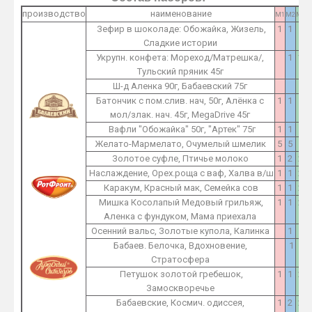
производство
наименование
M1
M2
M3
Зефир в шоколаде: Обожайка, Жизель,
1
1
1
Сладкие истории
Укрупн. конфета: Мореход/Матрешка/,
1
1
Тульский пряник 45г
Ш-д Аленка 90г, Бабаевский 75г
1
Батончик с пом.слив. нач, 50г, Алёнка с
1
1
1
мол/злак. нач. 45г, MegaDrive 45г
Вафли "Обожайка" 50г, "Артек" 75г
1
1
1
Желато-Мармелато, Очумелый шмелик
5
5
5
Золотое суфле, Птичье молоко
1
2
2
Наслаждение, Орех.роща с ваф, Халва в/ш
1
1
2
Каракум, Красный мак, Семейка сов
1
1
2
Мишка Косолапый Медовый грильяж,
1
1
2
Аленка с фундуком, Мама приехала
Осенний вальс, Золотые купола, Калинка
1
1
Бабаев. Белочка, Вдохновение,
1
1
Стратосфера
Петушок золотой гребешок,
1
1
2
Замоскворечье
Бабаевские, Космич. одиссея,
1
2
2