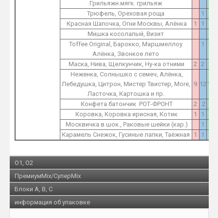
Грильяжн.мягк. грильяж
Трюфель, Ореховая роща
1
1
Красная Шапочка, Огни Москвы, Алёнка
1
1
2
Мишка косолапый, Визит
1
Toffee Original, Барокко, Маршмеллоу
1
2
Алёнка, Звонкое лето
Маска, Нива, Щелкунчик, Ну-ка отними
2
2
2
Неженка, Солнышко с семеч, Алёнка,
Лебедушка, Цитрон, Мистер Твистер, More,
9
12
15
Ласточка, Картошка и пр.
Конфета батончик РОТ-ФРОНТ
2
2
2
Коровка, Коровка ирисная, Котик
1
1
1
Москвичка в шок., Раковые шейки (кар.)
1
1
Карамель Снежок, Гусиные лапки, Таёжная
1
1
1
O1, O2
ПремиумMix/СуперMix
Блоки A, B, C
информация об упаковке