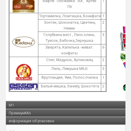
Вафли "Обожайка" 50г, "Артек"
1
75г
Тортимилка, Ломтишка, Бонифати
1
Зонтик, Шоконатка, Цветень,
2
Нямик
Голубкина вест., Лесн.олень,
3
Туесок, Бабочка,Зернушка
Зверята, Капелька -жеват.
6
конфеты
Степ, Медунок, Артековец
2
Лель, Левушка MILK
3
Фрутландия, Уми, Полос.пчелка
1
Белый мишка, Sweety, Шокотята
2
M1
ПремиумMix
информация об упаковке