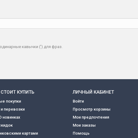
одинарные кавычки (') для фраз.
 СТОИТ КУПИТЬ
ЛИЧНЫЙ КАБИНЕТ
ые покупки
Войти
 и перевозки
Просмотр корзины
О новинках
Мои предпочтения
скидок
Мои заказы
анковскими картами
Помощь