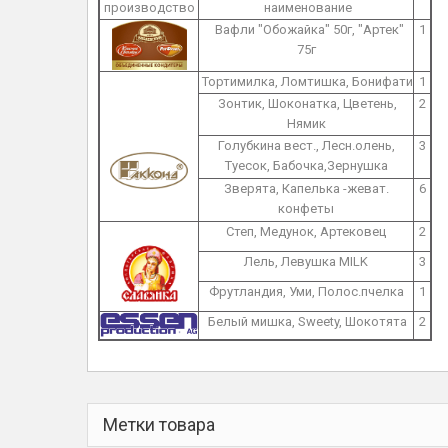
производство
наименование
Вафли "Обожайка" 50г, "Артек"
1
75г
Тортимилка, Ломтишка, Бонифати
1
Зонтик, Шоконатка, Цветень,
2
Нямик
Голубкина вест., Лесн.олень,
3
Туесок, Бабочка,Зернушка
Зверята, Капелька -жеват.
6
конфеты
Степ, Медунок, Артековец
2
Лель, Левушка MILK
3
Фрутландия, Уми, Полос.пчелка
1
Белый мишка, Sweety, Шокотята
2
Метки товара