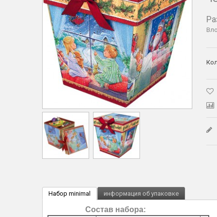
Ра
Вло
Кол
Набор minimal
информация об упаковке
Состав набора: